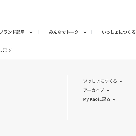
ブランド部屋
みんなでトーク
いっしょにつくる
冷サポアンバサダー 活動報告
リ委員会
ェ
ページ
こころとカラダ雑談ルーム
My Kao Mall
エマールROOM
My eco チャレンジ
します
いっしょにつくる
アーカイブ
My Kaoに戻る