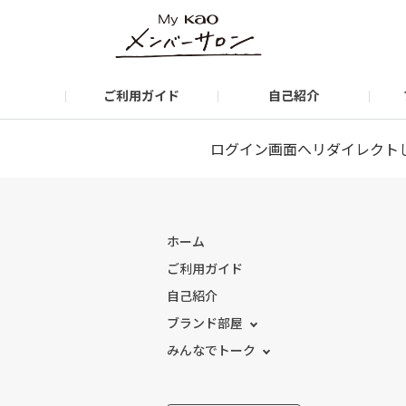
ご利用ガイド
自己紹介
キュレルROOM
日々コレ My Kao
#くらしレポ部
みんなの準備室
My Kaoトップに戻る
花王大好きマンの部屋
＼ひんやりをシェア／ 
家事のモヤモヤ スッキ
気ままに 子育てカフ
My Kao IDマイ
ログイン画面へリダイレクト
ホーム
ご利用ガイド
自己紹介
ブランド部屋
みんなでトーク